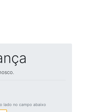
ança
nosco.
ao lado no campo abaixo