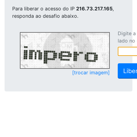
Para liberar o acesso
do IP
216.73.217.165
,
responda ao desafio abaixo.
Digite 
lado no
[trocar imagem]