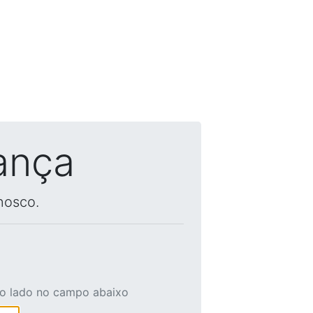
ança
nosco.
ao lado no campo abaixo