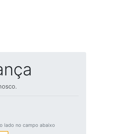
ança
nosco.
ao lado no campo abaixo