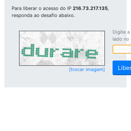
Para liberar o acesso
do IP
216.73.217.135
,
responda ao desafio abaixo.
Digite 
lado no
[trocar imagem]